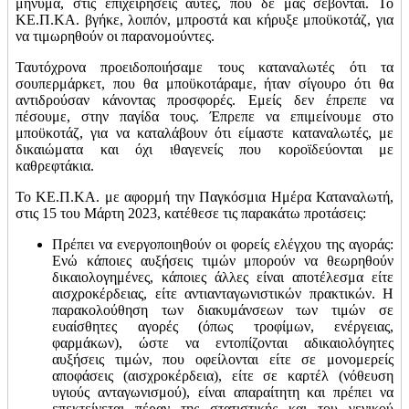
μήνυμα, στις επιχειρήσεις αυτές, που δε μας σέβονται. Το
ΚΕ.Π.ΚΑ. βγήκε, λοιπόν, μπροστά και κήρυξε μποϋκοτάζ, για
να τιμωρηθούν οι παρανομούντες.
Ταυτόχρονα προειδοποιήσαμε τους καταναλωτές ότι τα
σουπερμάρκετ, που θα μποϋκοτάραμε, ήταν σίγουρο ότι θα
αντιδρούσαν κάνοντας προσφορές. Εμείς δεν έπρεπε να
πέσουμε, στην παγίδα τους. Έπρεπε να επιμείνουμε στο
μποϋκοτάζ, για να καταλάβουν ότι είμαστε καταναλωτές, με
δικαιώματα και όχι ιθαγενείς που κοροϊδεύονται με
καθρεφτάκια.
Το ΚΕ.Π.ΚΑ. με αφορμή την Παγκόσμια Ημέρα Καταναλωτή,
στις 15 του Μάρτη 2023, κατέθεσε τις παρακάτω προτάσεις:
Πρέπει να ενεργοποιηθούν οι φορείς ελέγχου της αγοράς:
Ενώ κάποιες αυξήσεις τιμών μπορούν να θεωρηθούν
δικαιολογημένες, κάποιες άλλες είναι αποτέλεσμα είτε
αισχροκέρδειας, είτε αντιανταγωνιστικών πρακτικών. Η
παρακολούθηση των διακυμάνσεων των τιμών σε
ευαίσθητες αγορές (όπως τροφίμων, ενέργειας,
φαρμάκων), ώστε να εντοπίζονται αδικαιολόγητες
αυξήσεις τιμών, που οφείλονται είτε σε μονομερείς
αποφάσεις (αισχροκέρδεια), είτε σε καρτέλ (νόθευση
υγιούς ανταγωνισμού), είναι απαραίτητη και πρέπει να
επεκτείνεται πέραν της στατιστικής και του γενικού