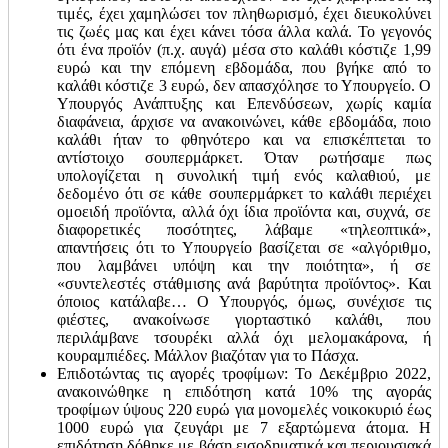
τιμές, έχει χαμηλώσει τον πληθωρισμό, έχει διευκολύνει
τις ζωές μας και έχει κάνει τόσα άλλα καλά. Το γεγονός
ότι ένα προϊόν (π.χ. αυγά) μέσα στο καλάθι κόστιζε 1,99
ευρώ και την επόμενη εβδομάδα, που βγήκε από το
καλάθι κόστιζε 3 ευρώ, δεν απασχόλησε το Υπουργείο. Ο
Υπουργός Ανάπτυξης και Επενδύσεων, χωρίς καμία
διαφάνεια, άρχισε να ανακοινώνει, κάθε εβδομάδα, ποιο
καλάθι ήταν το φθηνότερο και να επισκέπτεται το
αντίστοιχο σουπερμάρκετ. Όταν ρωτήσαμε πως
υπολογίζεται η συνολική τιμή ενός καλαθιού, με
δεδομένο ότι σε κάθε σουπερμάρκετ το καλάθι περιέχει
ομοειδή προϊόντα, αλλά όχι ίδια προϊόντα και, συχνά, σε
διαφορετικές ποσότητες, λάβαμε «τηλεοπτικά»,
απαντήσεις ότι το Υπουργείο βασίζεται σε «αλγόριθμο,
που λαμβάνει υπόψη και την ποιότητα», ή σε
«συντελεστές στάθμισης ανά βαρύτητα προϊόντος». Και
όποιος κατάλαβε… Ο Υπουργός, όμως, συνέχισε τις
φιέστες, ανακοίνωσε γιορταστικό καλάθι, που
περιλάμβανε τσουρέκι αλλά όχι μελομακάρονα, ή
κουραμπιέδες. Μάλλον βιαζόταν για το Πάσχα.
Επιδοτώντας τις αγορές τροφίμων: Το Δεκέμβριο 2022,
ανακοινώθηκε η επιδότηση κατά 10% της αγοράς
τροφίμων ύψους 220 ευρώ για μονομελές νοικοκυριό έως
1000 ευρώ για ζευγάρι με 7 εξαρτώμενα άτομα. Η
επιδότηση δόθηκε με βάση εισοδηματικά και περιουσιακά