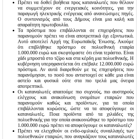
Πρέπει να δοθεί βοήθεια προς καταναλωτές που θέλουν
να συμμετέχουν σε ενεργειακές κοινότητες, για την
παραγωγή ηλεκτρικής ενέργειας από ανανεώσιμες πηγές.
Ο συντονισμός από τους Δήμους είναι μια καλή και
απαραίτητη πρωτοβουλία.
Τα πρόστιμα που επιβάλλονται σε επιχειρήσεις που
παρανομούν πρέπει να είναι αποτρεπτικά όχι εξοντωτικά.
Αυτό αποτελεί Αρχή της Ευρωπαϊκής Ένωσης. Ακούμε
ότι επιβλήθηκε πρόστιμο σε πολυεθνική εταιρία
1.000.000 ευρώ και σκεφτόμαστε ότι είναι τεράστιο. Είναι
χάδι μπροστά στο τζίρο και στα κέρδη μια πολυεθνικής. Η
κυβέρνηση υπερηφανεύεται ότι επέβαλε 12.000.000 ευρώ
πρόστιμα. Αν αυτά διαιρεθούν με τις επιχειρήσεις που
παρανόμησαν, το ποσό που αντιστοιχεί σε κάθε μια είναι
αστείο και φυσικά ούτε στα πιο τρελά μας όνειρα
αποτρεπτικό.
Οι καταναλωτές απαιτούμε πιο συχνούς, πιο αυστηρούς
ελέγχους και ανακοίνωση ονομάτων εταιριών που
παρανομούν καθώς και προϊόντων, για τα οποία
επιβάλλονται κυρώσεις, ώστε να τα αποφεύγουμε οι
καταναλωτές. Ποια προϊόντα από τα χιλιάδες της
πολυεθνικής για την οποία ανακοινώθηκε το πρόστιμο του
1.000.000 ευρώ πρέπει να αποφεύγουμε οι καταναλωτές?
Πρέπει να ελεγχθούν οι ενδο-ομιλικές συναλλαγές των
πολυεθνικών εταιριών, που αναγκάζουν τους καταναλωτές