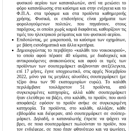
φυσικού αερίου των καταναλωτών, αντί να μειώσει το
φόρο κατανάλωσης στα καύσιμα και στην ενέργεια και το
Φ.Π.Α. στα τρόφιμα και στα προϊόντα καθημερινής
χρήσης. Φυσικά, οι επιδοτήσεις είναι χρήματα των
φορολογούμενων πολιτών, που πηγαίνουν, στους
παρόχους, οι οποίοι χωρίς καμιά διαφάνεια, καθορίζουν τις
τιμές του ηλεκτρικού ρεύματος και του φυσικού αερίου.
Επιδοτώντας, με μικροποσά, τα καύσιμα των οχημάτων,
με βάση εισοδηματικά και άλλα κριτήρια.
Δημιουργώντας το περιβόητο «καλάθι του νοικοκυριού»,
το οποίο αφού πέρασε 40 κύματα, με διαδοχικές και
αντικρουόμενες ανακοινώσεις και αφού οι τιμές των
προϊόντων των σουπερμάρκετ αυξάνονταν ανεξέλεγκτα,
επί 17 μήνες, έγινε υποχρεωτικό, στις αρχές Νοεμβρίου
2022, μόνο για τις μεγάλες αλυσίδες σουπερμάρκετ (με
τζίρο άνω των 90 εκατομμυρίων ευρώ). Το καλάθι
περιλάμβανε τουλάχιστον 51 προϊόντα, από
συγκεκριμένες κατηγορίες, αλλά κάθε σουπερμάρκετ
ήταν ελεύθερο να βάζει, στο καλάθι, το προϊόν, που αυτό
αποφάσιζε εφόσον το προϊόν ανήκε σε συγκεκριμένη
κατηγορία. Τα προϊόντα, στο καλάθι, αλλάζαν, κάθε
εβδομάδα και διέφεραν, από σουπερμάρκετ σε σούπερ-
μάρκετ. Δηλαδή, ο καταναλωτής έπρεπε να ψάχνει να
βρει, σε ποια σουπερμάρκετ πωλούνταν το προϊόν, που
τον ενδιέφερε, σε ποιο ήταν φθηνότερο και να ψωνίσει,