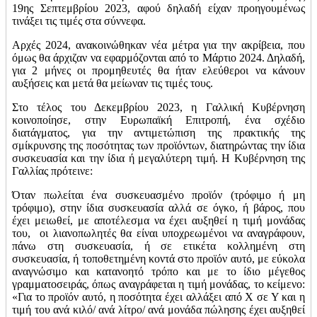
19ης Σεπτεμβρίου 2023, αφού δηλαδή είχαν προηγουμένως
τινάξει τις τιμές στα σύννεφα.
Αρχές 2024, ανακοινώθηκαν νέα μέτρα για την ακρίβεια, που
όμως θα άρχιζαν να εφαρμόζονται από το Μάρτιο 2024. Δηλαδή,
για 2 μήνες οι προμηθευτές θα ήταν ελεύθεροι να κάνουν
αυξήσεις και μετά θα μείωναν τις τιμές τους.
Στο τέλος του Δεκεμβρίου 2023, η Γαλλική Κυβέρνηση
κοινοποίησε, στην Ευρωπαϊκή Επιτροπή, ένα σχέδιο
διατάγματος, για την αντιμετώπιση της πρακτικής της
σμίκρυνσης της ποσότητας των προϊόντων, διατηρώντας την ίδια
συσκευασία και την ίδια ή μεγαλύτερη τιμή. Η Κυβέρνηση της
Γαλλίας πρότεινε:
Όταν πωλείται ένα συσκευασμένο προϊόν (τρόφιμο ή μη
τρόφιμο), στην ίδια συσκευασία αλλά σε όγκο, ή βάρος, που
έχει μειωθεί, με αποτέλεσμα να έχει αυξηθεί η τιμή μονάδας
του, οι λιανοπωλητές θα είναι υποχρεωμένοι να αναγράφουν,
πάνω στη συσκευασία, ή σε ετικέτα κολλημένη στη
συσκευασία, ή τοποθετημένη κοντά στο προϊόν αυτό, με εύκολα
αναγνώσιμο και κατανοητό τρόπο και με το ίδιο μέγεθος
γραμματοσειράς, όπως αναγράφεται η τιμή μονάδας, το κείμενο:
«Για το προϊόν αυτό, η ποσότητα έχει αλλάξει από Χ σε Υ και η
τιμή του ανά κιλό/ ανά λίτρο/ ανά μονάδα πώλησης έχει αυξηθεί