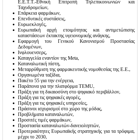
Ε.Ε.Τ.Τ.-Εθνική Επιτροπή Τηλεπικοινωνιών και
Ταχυδρομείων,
Επάρκεια φαρμάκων,
Επενδυτικές συστάσεις,
Ευρωεκλογές,
Ευρωπαϊκή αρχή ετοιμότητας και αντιμετώπισης
καταστάσεων έκτακτης υγειονομικής ανάγκης,
Εφαρμογή του Γενικού Κανονισμού Προστασίας
Δεδομένων,
Ινφλουενσερς,
Καταγγελία εναντίον της Meta,
Καταναλωτική πίστη,
Μεταρρύθμιση της φαρμακευτικής νομοθεσίας της Ε.Ε.,
Οργανωμένα ταξίδια,
Πακέτο 55 για την ενέργεια,
Παράπονα για την πλατφόρμα TEMU,
Πράξη για τη δικαιοσύνη στο ψηφιακό περιβάλλον,
Πράξη για τις ψηφιακές αγορές,
Πράξη για τις ψηφιακές υπηρεσίες,
Πράσινοι ισχυρισμοί στο χώρο της μόδας,
Προβλήματα καταναλωτών,
Προσιτές τιμές φαρμάκων,
Προστασία καταναλωτών-δανειοληπτών,
Προτεραιότητες Ευρωπαϊκής στρατηγικής για τα τρόφιμα,
μέχρι το 2030,