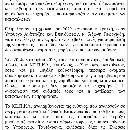
παραβίαση προσωπικών δεδομένων, αλλά απονομή δικαιοσύνης
και σεβασμό στον καταναλωτή, που έτσι, θα μπορεί να
αποφεύγει τις επιχειρήσεις, που παραβιάζουν τα δικαιώματα των
καταναλωτών.
Όλη, λοιπόν, τη χρονιά του 2022, ασκούσαμε κριτική, στον
Υπουργό Ανάπτυξης και Επενδύσεων, κ. Άδωνη Γεωργιάδη,
γιατί δεν έλεγχε την αγορά, δεν επέβαλε ποινές για παραβίαση
της νομοθεσίας, που ο ίδιος έκανε, για τα ποσοστά κέρδους και
δεν ανακοίνωνε ονόματα επιχειρήσεων, που παρανομούσαν.
Στις 20 Φεβρουαρίου 2023, και έπειτα από ισχυρές και διαρκείς
πιέσεις του ΚΕ.Π.ΚΑ., επιτέλους, ο Υπουργός ανακοίνωσε,
έστω και με μεγάλη καθυστέρηση, τέσσερα ονόματα
σουπερμάρκετ, στα οποία επέβαλε πρόστιμα, για παραβίαση του
ποσοστού κέρδους και της νομοθεσίας για τους καταναλωτές.
Όμως, τα πρόστιμα δεν τρομάζουν τις επιχειρήσεις. Η
ανακοίνωση του ονόματός τους και η αντίδραση των
καταναλωτών τις τρομάζουν.
Το ΚΕ.Π.ΚΑ. αναλαμβάνοντας τις ευθύνες, που αναλογούν σε
ενεργή και αγωνιστική Ένωση Καταναλωτών, που σέβεται τους
καταναλωτές και τον εαυτό της, αποφάσισε να κηρύξει
μποϋκοτάζ, εναντίον των τεσσάρων εταιρειών, που ανακοίνωσε
το Υπουργείο. Ταυτόχρονα, καλέσαμε όλες τις Ενώσεις