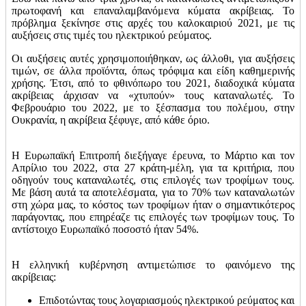
πρωτοφανή και επαναλαμβανόμενα κύματα ακρίβειας. Το
πρόβλημα ξεκίνησε στις αρχές του καλοκαιριού 2021, με τις
αυξήσεις στις τιμές του ηλεκτρικού ρεύματος.
Οι αυξήσεις αυτές χρησιμοποιήθηκαν, ως άλλοθι, για αυξήσεις
τιμών, σε άλλα προϊόντα, όπως τρόφιμα και είδη καθημερινής
χρήσης. Έτσι, από το φθινόπωρο του 2021, διαδοχικά κύματα
ακρίβειας άρχισαν να «χτυπούν» τους καταναλωτές. Το
Φεβρουάριο του 2022, με το ξέσπασμα του πολέμου, στην
Ουκρανία, η ακρίβεια ξέφυγε, από κάθε όριο.
Η Ευρωπαϊκή Επιτροπή διεξήγαγε έρευνα, το Μάρτιο και τον
Απρίλιο του 2022, στα 27 κράτη-μέλη, για τα κριτήρια, που
οδηγούν τους καταναλωτές, στις επιλογές των τροφίμων τους.
Με βάση αυτά τα αποτελέσματα, για το 70% των καταναλωτών
στη χώρα μας, το κόστος των τροφίμων ήταν ο σημαντικότερος
παράγοντας, που επηρέαζε τις επιλογές των τροφίμων τους. Το
αντίστοιχο Ευρωπαϊκό ποσοστό ήταν 54%.
Η ελληνική κυβέρνηση αντιμετώπισε το φαινόμενο της
ακρίβειας:
Επιδοτώντας τους λογαριασμούς ηλεκτρικού ρεύματος και