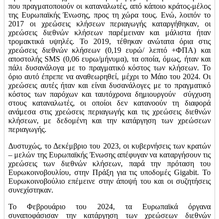
που πραγματοποιούν οι καταναλωτές, από κάποιο κράτος-μέλος
της Ευρωπαϊκής Ένωσης, προς τη χώρα τους. Ενώ, λοιπόν το
2017 οι χρεώσεις κλήσεων περιαγωγής καταργήθηκαν, οι
χρεώσεις διεθνών κλήσεων παρέμειναν και μάλιστα ήταν
τρομακτικά υψηλές. Το 2019, τέθηκαν ανώτατα όρια στις
χρεώσεις διεθνών κλήσεων (0,19 ευρώ/ λεπτό +ΦΠΑ) και
αποστολής SMS (0,06 ευρω/μήνυμα), τα οποία, όμως, ήταν και
πάλι δυσανάλογα με το πραγματικό κόστος των κλήσεων. Το
όριο αυτό έπρεπε να αναθεωρηθεί, μέχρι το Μάιο του 2024. Οι
χρεώσεις αυτές ήταν και είναι δυσανάλογες με το πραγματικό
κόστος των παρόχων και ταυτόχρονα δημιουργούν σύγχυση
στους καταναλωτές, οι οποίοι δεν κατανοούν τη διαφορά
ανάμεσα στις χρεώσεις περιαγωγής και τις χρεώσεις διεθνών
κλήσεων, με δεδομένη και την κατάργηση των χρεώσεων
περιαγωγής.
Δυστυχώς, το Δεκέμβριο του 2023, οι κυβερνήσεις των κρατών
– μελών της Ευρωπαϊκής Ένωσης απέφυγαν να καταργήσουν τις
χρεώσεις των διεθνών κλήσεων, παρά την πρόταση του
Ευρωκοινοβουλίου, στην Πράξη για τις υποδομές Gigabit. Το
Ευρωκοινοβούλιο επέμεινε στην άποψή του και οι συζητήσεις
συνεχίστηκαν.
Το Φεβρουάριο του 2024, τα Ευρωπαϊκά όργανα
συναποφάσισαν την κατάργηση των χρεώσεων διεθνών