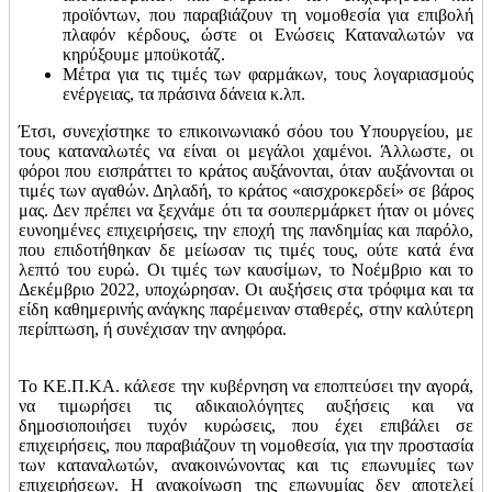
προϊόντων, που παραβιάζουν τη νομοθεσία για επιβολή
πλαφόν κέρδους, ώστε οι Ενώσεις Καταναλωτών να
κηρύξουμε μποϋκοτάζ.
Μέτρα για τις τιμές των φαρμάκων, τους λογαριασμούς
ενέργειας, τα πράσινα δάνεια κ.λπ.
Έτσι, συνεχίστηκε το επικοινωνιακό σόου του Υπουργείου, με
τους καταναλωτές να είναι οι μεγάλοι χαμένοι. Άλλωστε, οι
φόροι που εισπράττει το κράτος αυξάνονται, όταν αυξάνονται οι
τιμές των αγαθών. Δηλαδή, το κράτος «αισχροκερδεί» σε βάρος
μας. Δεν πρέπει να ξεχνάμε ότι τα σουπερμάρκετ ήταν οι μόνες
ευνοημένες επιχειρήσεις, την εποχή της πανδημίας και παρόλο,
που επιδοτήθηκαν δε μείωσαν τις τιμές τους, ούτε κατά ένα
λεπτό του ευρώ. Οι τιμές των καυσίμων, το Νοέμβριο και το
Δεκέμβριο 2022, υποχώρησαν. Οι αυξήσεις στα τρόφιμα και τα
είδη καθημερινής ανάγκης παρέμειναν σταθερές, στην καλύτερη
περίπτωση, ή συνέχισαν την ανηφόρα.
Το ΚΕ.Π.ΚΑ. κάλεσε την κυβέρνηση να εποπτεύσει την αγορά,
να τιμωρήσει τις αδικαιολόγητες αυξήσεις και να
δημοσιοποιήσει τυχόν κυρώσεις, που έχει επιβάλει σε
επιχειρήσεις, που παραβιάζουν τη νομοθεσία, για την προστασία
των καταναλωτών, ανακοινώνοντας και τις επωνυμίες των
επιχειρήσεων. Η ανακοίνωση της επωνυμίας δεν αποτελεί