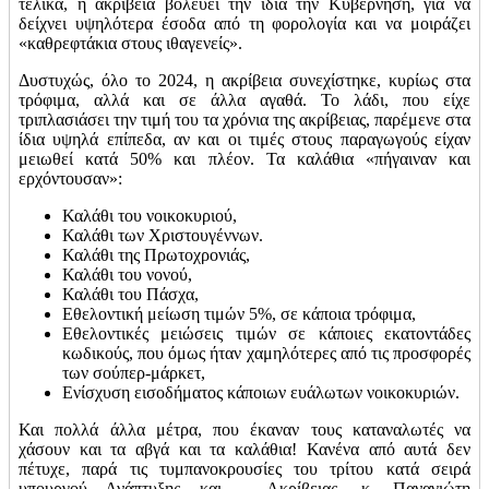
τελικά, η ακρίβεια βολεύει την ίδια την Κυβέρνηση, για να
δείχνει υψηλότερα έσοδα από τη φορολογία και να μοιράζει
«καθρεφτάκια στους ιθαγενείς».
Δυστυχώς, όλο το 2024, η ακρίβεια συνεχίστηκε, κυρίως στα
τρόφιμα, αλλά και σε άλλα αγαθά. Το λάδι, που είχε
τριπλασιάσει την τιμή του τα χρόνια της ακρίβειας, παρέμενε στα
ίδια υψηλά επίπεδα, αν και οι τιμές στους παραγωγούς είχαν
μειωθεί κατά 50% και πλέον. Τα καλάθια «πήγαιναν και
ερχόντουσαν»:
Καλάθι του νοικοκυριού,
Καλάθι των Χριστουγέννων.
Καλάθι της Πρωτοχρονιάς,
Καλάθι του νονού,
Καλάθι του Πάσχα,
Εθελοντική μείωση τιμών 5%, σε κάποια τρόφιμα,
Εθελοντικές μειώσεις τιμών σε κάποιες εκατοντάδες
κωδικούς, που όμως ήταν χαμηλότερες από τις προσφορές
των σούπερ-μάρκετ,
Ενίσχυση εισοδήματος κάποιων ευάλωτων νοικοκυριών.
Και πολλά άλλα μέτρα, που έκαναν τους καταναλωτές να
χάσουν και τα αβγά και τα καλάθια! Κανένα από αυτά δεν
πέτυχε, παρά τις τυμπανοκρουσίες του τρίτου κατά σειρά
υπουργού Ανάπτυξης και …..Ακρίβειας, κ. Παναγιώτη