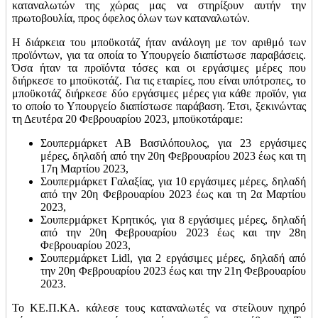
καταναλωτών της χώρας μας να στηρίξουν αυτήν την
πρωτοβουλία, προς όφελος όλων των καταναλωτών.
Η διάρκεια του μποϋκοτάζ ήταν ανάλογη με τον αριθμό των
προϊόντων, για τα οποία το Υπουργείο διαπίστωσε παραβάσεις.
Όσα ήταν τα προϊόντα τόσες και οι εργάσιμες μέρες που
διήρκεσε το μποϋκοτάζ. Για τις εταιρίες, που είναι υπότροπες, το
μποϋκοτάζ διήρκεσε δύο εργάσιμες μέρες για κάθε προϊόν, για
το οποίο το Υπουργείο διαπίστωσε παράβαση. Έτσι, ξεκινώντας
τη Δευτέρα 20 Φεβρουαρίου 2023, μποϋκοτάραμε:
Σουπερμάρκετ ΑΒ Βασιλόπουλος, για 23 εργάσιμες
μέρες, δηλαδή από την 20η Φεβρουαρίου 2023 έως και τη
17η Μαρτίου 2023,
Σουπερμάρκετ Γαλαξίας, για 10 εργάσιμες μέρες, δηλαδή
από την 20η Φεβρουαρίου 2023 έως και τη 2α Μαρτίου
2023,
Σουπερμάρκετ Κρητικός, για 8 εργάσιμες μέρες, δηλαδή
από την 20η Φεβρουαρίου 2023 έως και την 28η
Φεβρουαρίου 2023,
Σουπερμάρκετ Lidl, για 2 εργάσιμες μέρες, δηλαδή από
την 20η Φεβρουαρίου 2023 έως και την 21η Φεβρουαρίου
2023.
Το ΚΕ.Π.ΚΑ. κάλεσε τους καταναλωτές να στείλουν ηχηρό