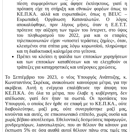
πίεση συμφερόντων μας άφησε έκπληκτους, γιατί η
πρόταση είχε τη στήριξη και εθνικών φορέων όπως το
ΚΕ.Π.ΚΑ. αλλά και ευρωπαϊκών, όπως η BEUC –
Ευρωπαϊκή Οργάνωση Καταναλωτών. Ο λόγος
αποκαλύφθηκε, πριν λίγους μήνες, όταν η Ε.Ε.Τ.Τ.
πρότεινε την αύξηση των τιμών του ίντερνετ, στο ύψος
του πληθωρισμού του 2022, μια και οι εταιρίες
τηλεπικοινωνιών είχαν «υποστεί τεράστιες ζημίες», όταν,
κλεισμένοι στα σπίτια μας λόγω κορωνοϊού, πληρώναμε
και τη διαδικτυακή καλημέρα στο γείτονα.
Πρέπει να κλείσει η ψαλίδα των επιτοκίων χορηγήσεων
και των επιτοκίων καταθέσεων και να ελεγχθούν οι
τράπεζες για καταχρηστικές και υπέρογκες χρεώσεις.
Το Σεπτέμβριο του 2023, ο νέος Υπουργός Ανάπτυξης, κ.
Κωνσταντίνος Σκρέκας, ανακοίνωσε καινούργια μέτρα, για την
ακρίβεια. Αυτή η ενέργεια επαλήθευσε την άποψη του
ΚΕ.Π.ΚΑ. ότι όλα τα μέτρα, που έλαβε η κυβέρνηση, δεν
απέδωσαν, γιατί δεν ήταν τα σωστά. Οι προτάσεις του
Υπουργού, ο οποίος δεν ήρθε σε επαφή με το ΚΕ.Π.ΚΑ., ούτε
διαβουλεύτηκε, μαζί μας, ούτε συνεργάστηκε μαζί μας,
κινούνται και αυτές, σε επικοινωνιακό επίπεδο, χωρίς ουσία και
χωρίς βέβαιο αποτέλεσμα. Εθελοντικές δεσμεύσεις παραγωγών,
χονδρεμπόρων, λιανοπωλητών, που αν θέλουν θα κάνουν μια
έκπτωση 5% σε όσα αγαθά αυτοί θέλουν πάνω στις τιμές της