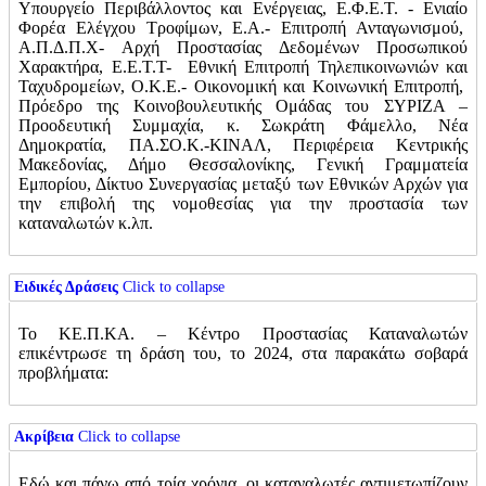
Υπουργείο Περιβάλλοντος και Ενέργειας, Ε.Φ.Ε.Τ. - Ενιαίο
Φορέα Ελέγχου Τροφίμων, Ε.Α.- Επιτροπή Ανταγωνισμού,
Α.Π.Δ.Π.Χ- Αρχή Προστασίας Δεδομένων Προσωπικού
Χαρακτήρα, Ε.Ε.Τ.Τ- Εθνική Επιτροπή Τηλεπικοινωνιών και
Ταχυδρομείων, Ο.Κ.Ε.- Οικονομική και Κοινωνική Επιτροπή,
Πρόεδρο της Κοινοβουλευτικής Ομάδας του ΣΥΡΙΖΑ –
Προοδευτική Συμμαχία, κ. Σωκράτη Φάμελλο, Νέα
Δημοκρατία, ΠΑ.ΣΟ.Κ.-ΚΙΝΑΛ, Περιφέρεια Κεντρικής
Μακεδονίας, Δήμο Θεσσαλονίκης, Γενική Γραμματεία
Εμπορίου, Δίκτυο Συνεργασίας μεταξύ των Εθνικών Αρχών για
την επιβολή της νομοθεσίας για την προστασία των
καταναλωτών κ.λπ.
Ειδικές Δράσεις
Click to collapse
Το ΚΕ.Π.ΚΑ. – Κέντρο Προστασίας Καταναλωτών
επικέντρωσε τη δράση του, το 2024, στα παρακάτω σοβαρά
προβλήματα:
Ακρίβεια
Click to collapse
Εδώ και πάνω από τρία χρόνια, οι καταναλωτές αντιμετωπίζουν