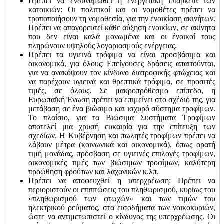
Πρέπει να ενδυναμωθεί η ενεργειακή επάρκεια των
κατοικιών: Οι πολιτικοί και οι νομοθέτες πρέπει να
τροποποιήσουν τη νομοθεσία, για την ενοικίαση ακινήτων.
Πρέπει να απαγορευτεί κάθε αύξηση ενοικίων, σε ακίνητα
που δεν είναι καλά μονωμένα και οι ένοικοί τους
πληρώνουν υψηλούς λογαριασμούς ενέργειας.
Πρέπει τα υγιεινά τρόφιμα να είναι προσβάσιμα και
οικονομικά, για όλους: Επείγουσες δράσεις απαιτούνται,
για να ανακόψουν τον κίνδυνο διατροφικής φτώχειας και
να παρέχουν υγιεινά και θρεπτικά τρόφιμα, σε προσιτές
τιμές, σε όλους. Σε μακροπρόθεσμο επίπεδο, η
Ευρωπαϊκή Ένωση πρέπει να επιμείνει στο σχέδιό της, για
μετάβαση σε ένα βιώσιμο και ισχυρό σύστημα τροφίμων.
Το πλαίσιο, για τα Βιώσιμα Συστήματα Τροφίμων
αποτελεί μια χρυσή ευκαιρία για την επίτευξη των
σχεδίων. Η Κυβέρνηση και πωλητές τροφίμων πρέπει να
λάβουν μέτρα (κοινωνικά και οικονομικά), όπως ορατή
τιμή μονάδας, πρόσβαση σε υγιεινές επιλογές τροφίμων,
οικονομικές τιμές των βιώσιμων τροφίμων, καλύτερη
προώθηση φρούτων και λαχανικών κ.λπ.
Πρέπει να αποφευχθεί η υπερχρέωση: Πρέπει να
περιοριστούν οι επιπτώσεις του πληθωρισμού, κυρίως του
«πληθωρισμού των φτωχών» και των τιμών του
ηλεκτρικού ρεύματος, στα εισοδήματα των νοικοκυριών,
ώστε να αντιμετωπιστεί ο κίνδυνος της υπερχρέωσης. Οι