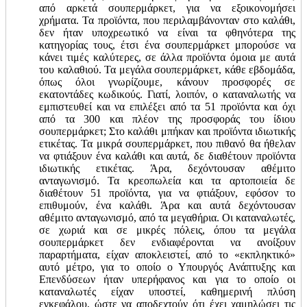
από αρκετά σουπερμάρκετ, για να εξοικονομήσει
χρήματα. Τα προϊόντα, που περιλαμβάνονταν στο καλάθι,
δεν ήταν υποχρεωτικό να είναι τα φθηνότερα της
κατηγορίας τους, έτσι ένα σουπερμάρκετ μπορούσε να
κάνει τιμές καλύτερες, σε άλλα προϊόντα όμοια με αυτά
του καλαθιού. Τα μεγάλα σουπερμάρκετ, κάθε εβδομάδα,
όπως όλοι γνωρίζουμε, κάνουν προσφορές σε
εκατοντάδες κωδικούς. Γιατί, λοιπόν, ο καταναλωτής να
εμπιστευθεί και να επιλέξει από τα 51 προϊόντα και όχι
από τα 300 και πλέον της προσφοράς του ίδιου
σουπερμάρκετ; Στο καλάθι μπήκαν και προϊόντα ιδιωτικής
ετικέτας. Τα μικρά σουπερμάρκετ, που πιθανό θα ήθελαν
να φτιάξουν ένα καλάθι και αυτά, δε διαθέτουν προϊόντα
ιδιωτικής ετικέτας. Άρα, δεχόντουσαν αθέμιτο
ανταγωνισμό. Τα κρεοπωλεία και τα αρτοποιεία δε
διαθέτουν 51 προϊόντα, για να φτιάξουν, εφόσον το
επιθυμούν, ένα καλάθι. Άρα και αυτά δεχόντουσαν
αθέμιτο ανταγωνισμό, από τα μεγαθήρια. Οι καταναλωτές,
σε χωριά και σε μικρές πόλεις, όπου τα μεγάλα
σουπερμάρκετ δεν ενδιαφέρονται να ανοίξουν
παραρτήματα, είχαν αποκλειστεί, από το «εκπληκτικό»
αυτό μέτρο, για το οποίο ο Υπουργός Ανάπτυξης και
Επενδύσεων ήταν υπερήφανος και για το οποίο οι
καταναλωτές είχαν υποστεί, καθημερινή πλύση
εγκεφάλου, ώστε να αποδεχτούν ότι έχει χαμηλώσει τις