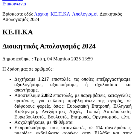
Επικοινωνία
Βρίσκεστε εδώ:
Αρχική
ΚΕ.Π.ΚΑ
Απολογισμοί
Διοικητικός
Απολογισμός 2024
ΚΕ.Π.ΚΑ
Διοικητικός Απολογισμός 2024
Δημοσιεύθηκε : Τρίτη, 04 Μαρτίου 2025 13:59
Η δράση μας σε αριθμούς:
Δεχτήκαμε
1.217
επιστολές, τις οποίες επεξεργαστήκαμε,
αξιολογήσαμε, αξιοποιήσαμε, ή σχολιάσαμε και
απαντήσαμε.
Αποστείλαμε
2.082
επιστολές, με παρεμβάσεις, καταγγελίες,
προτάσεις, για επίλυση προβλημάτων της αγοράς, σε
διάφορους φορείς, όπως: Ευρωπαϊκή Επιτροπή, Ελληνική
Κυβέρνηση, Ανεξάρτητες Αρχές, Τοπική Αυτοδιοίκηση,
Ευρωβουλευτές, Βουλευτές, Επιτροπές, Οργανισμούς, κ.λπ.
Ασχοληθήκαμε, με
49
θέματα.
Εκπροσωπήσαμε τους καταναλωτές, σε
114
συνεδριάσεις,
ημερίδες, εκδηλώσεις φορέων, στην Ελλάδα και στην