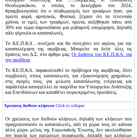
Θεοδωρικάκου, ο οποίος το Δεκέμβριο του 2024,
θριαμβολογούσε ότι ο πληθωρισμός των τροφίμων ήταν, για
πρώτη φορά, αρνητικός. Φυσικά, ξέχασε ότι τα τελευταία
χρόνια, οι τιμές των τροφίμων, πρώτα, αυξήθηκαν πάνω από
30% και τώρα παρουσίασαν μια μηδαμινή υποχώρηση. Δηλαδή
πάλι ψίχουλα οι καταναλωτές.
Το ΚΕ.Π.ΚΑ . συνέχισε και θα συνεχίσει τον αγώνα, για την
καταπολέμηση της ακρίβειας. Μπορείτε να δείτε όλες τις
δράσεις του Δ.Σ. στο άρθρο μας:
Οι δράσεις του ΚΕ.Π.ΚΑ. για
την ακρίβεια
.
Το ΚΕ.Π.ΚΑ. παρακολουθεί το πρόβλημα της ακρίβειας, δίνει
συμβουλές στους καταναλωτές για εξοικονόμηση χρημάτων,
στις αγορές τους, για μείωση κατανάλωσης ενέργειας και
παράλληλα καταγγέλλει τα παιχνίδια του Υπουργείου Ανάπτυξης
και Επενδύσεων και καταθέτει συγκεκριμένες προτάσεις.
Χρεώσεις διεθνών κλήσεων
Click to collapse
Οι χρεώσεις των διεθνών κλήσεων, δηλαδή των κλήσεων που
πραγματοποιούν οι καταναλωτές, από τη χώρα τους σε κάποια
άλλη χώρα- μέλος της Ευρωπαϊκής Ένωσης, δεν ακολούθησαν
την πορεία των χρεώσεων περιαγωγής, δηλαδή των κλήσεων