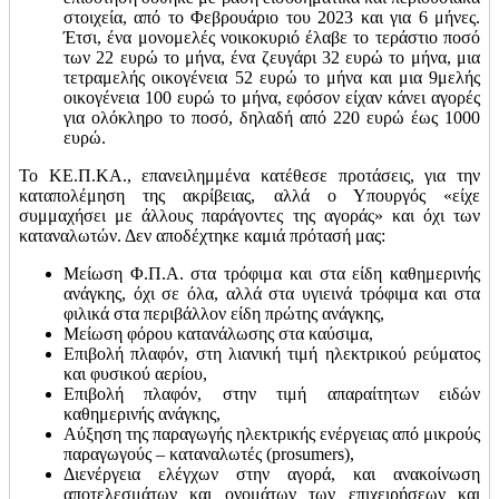
στοιχεία, από το Φεβρουάριο του 2023 και για 6 μήνες.
Έτσι, ένα μονομελές νοικοκυριό έλαβε το τεράστιο ποσό
των 22 ευρώ το μήνα, ένα ζευγάρι 32 ευρώ το μήνα, μια
τετραμελής οικογένεια 52 ευρώ το μήνα και μια 9μελής
οικογένεια 100 ευρώ το μήνα, εφόσον είχαν κάνει αγορές
για ολόκληρο το ποσό, δηλαδή από 220 ευρώ έως 1000
ευρώ.
Το ΚΕ.Π.ΚΑ., επανειλημμένα κατέθεσε προτάσεις, για την
καταπολέμηση της ακρίβειας, αλλά ο Υπουργός «είχε
συμμαχήσει με άλλους παράγοντες της αγοράς» και όχι των
καταναλωτών. Δεν αποδέχτηκε καμιά πρότασή μας:
Μείωση Φ.Π.Α. στα τρόφιμα και στα είδη καθημερινής
ανάγκης, όχι σε όλα, αλλά στα υγιεινά τρόφιμα και στα
φιλικά στα περιβάλλον είδη πρώτης ανάγκης,
Μείωση φόρου κατανάλωσης στα καύσιμα,
Επιβολή πλαφόν, στη λιανική τιμή ηλεκτρικού ρεύματος
και φυσικού αερίου,
Επιβολή πλαφόν, στην τιμή απαραίτητων ειδών
καθημερινής ανάγκης,
Αύξηση της παραγωγής ηλεκτρικής ενέργειας από μικρούς
παραγωγούς – καταναλωτές (prosumers),
Διενέργεια ελέγχων στην αγορά, και ανακοίνωση
αποτελεσμάτων και ονομάτων των επιχειρήσεων και