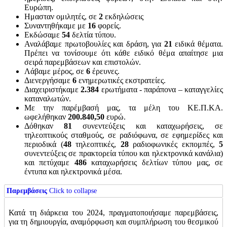
Ευρώπη.
Ημασταν ομιλητές, σε
2
εκδηλώσεις
Συναντηθήκαμε με
16
φορείς.
Εκδώσαμε
54
δελτία τύπου.
Αναλάβαμε πρωτοβουλίες και δράση, για
21
ειδικά θέματα.
Πρέπει να τονίσουμε ότι κάθε ειδικό θέμα απαίτησε μια
σειρά παρεμβάσεων και επιστολών.
Λάβαμε μέρος, σε
6
έρευνες.
Διενεργήσαμε
6
ενημερωτικές εκστρατείες.
Διαχειριστήκαμε
2.384
ερωτήματα - παράπονα – καταγγελίες
καταναλωτών.
Με την παρέμβασή μας, τα μέλη του ΚΕ.Π.ΚΑ.
ωφελήθηκαν
200.840,50
ευρώ.
Δόθηκαν
81
συνεντεύξεις και καταχωρήσεις, σε
τηλεοπτικούς σταθμούς, σε ραδιόφωνα, σε εφημερίδες και
περιοδικά (
48
τηλεοπτικές,
28
ραδιοφωνικές εκπομπές,
5
συνεντεύξεις σε πρακτορεία τύπου και ηλεκτρονικά κανάλια)
και πετύχαμε
486
καταχωρήσεις δελτίων τύπου μας, σε
έντυπα και ηλεκτρονικά μέσα.
Παρεμβάσεις
Click to collapse
Κατά τη διάρκεια του 2024, πραγματοποιήσαμε παρεμβάσεις,
για τη δημιουργία, αναμόρφωση και συμπλήρωση του θεσμικού