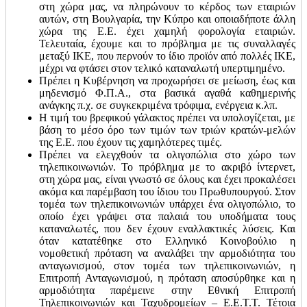
στη χώρα μας, να πληρώνουν το κέρδος των εταιριών
αυτών, στη Βουλγαρία, την Κύπρο και οποιαδήποτε άλλη
χώρα της Ε.Ε. έχει χαμηλή φορολογία εταιριών.
Τελευταία, έχουμε και το πρόβλημα με τις συναλλαγές
μεταξύ ΙΚΕ, που περνούν το ίδιο προϊόν από πολλές ΙΚΕ,
μέχρι να φτάσει στον τελικό καταναλωτή υπερτιμημένο.
Πρέπει η Κυβέρνηση να προχωρήσει σε μείωση, έως και
μηδενισμό Φ.Π.Α., στα βασικά αγαθά καθημερινής
ανάγκης π.χ. σε συγκεκριμένα τρόφιμα, ενέργεια κ.λπ.
Η τιμή του βρεφικού γάλακτος πρέπει να υπολογίζεται, με
βάση το μέσο όρο των τιμών των τριών κρατών-μελών
της Ε.Ε. που έχουν τις χαμηλότερες τιμές.
Πρέπει να ελεγχθούν τα ολιγοπώλια στο χώρο των
τηλεπικοινωνιών. Το πρόβλημα με το ακριβό ίντερνετ,
στη χώρα μας, είναι γνωστό σε όλους και έχει προκαλέσει
ακόμα και παρέμβαση του ίδιου του Πρωθυπουργού. Στον
τομέα των τηλεπικοινωνιών υπάρχει ένα ολιγοπώλιο, το
οποίο έχει γράψει στα παλαιά του υποδήματα τους
καταναλωτές, που δεν έχουν εναλλακτικές λύσεις. Και
όταν κατατέθηκε στο Ελληνικό Κοινοβούλιο η
νομοθετική πρόταση να αναλάβει την αρμοδιότητα του
ανταγωνισμού, στον τομέα των τηλεπικοινωνιών, η
Επιτροπή Ανταγωνισμού, η πρόταση αποσύρθηκε και η
αρμοδιότητα παρέμεινε στην Εθνική Επιτροπή
Τηλεπικοινωνιών και Ταχυδρομείων – Ε.Ε.Τ.Τ. Τέτοια