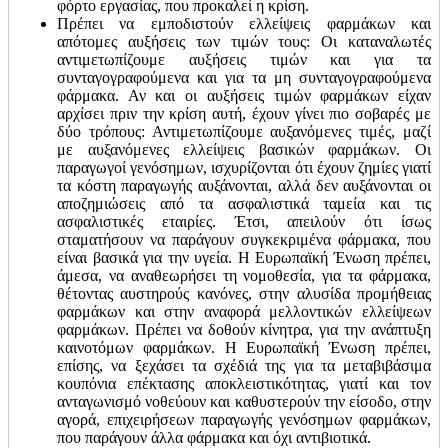
φόρτο εργασίας, που προκαλεί η κρίση.
Πρέπει να εμποδιστούν ελλείψεις φαρμάκων και
απότομες αυξήσεις των τιμών τους: Οι καταναλωτές
αντιμετωπίζουμε αυξήσεις τιμών και για τα
συνταγογραφούμενα και για τα μη συνταγογραφούμενα
φάρμακα. Αν και οι αυξήσεις τιμών φαρμάκων είχαν
αρχίσει πριν την κρίση αυτή, έχουν γίνει πιο σοβαρές με
δύο τρόπους: Αντιμετωπίζουμε αυξανόμενες τιμές, μαζί
με αυξανόμενες ελλείψεις βασικών φαρμάκων. Οι
παραγωγοί γενόσημων, ισχυρίζονται ότι έχουν ζημίες γιατί
τα κόστη παραγωγής αυξάνονται, αλλά δεν αυξάνονται οι
αποζημιώσεις από τα ασφαλιστικά ταμεία και τις
ασφαλιστικές εταιρίες. Έτσι, απειλούν ότι ίσως
σταματήσουν να παράγουν συγκεκριμένα φάρμακα, που
είναι βασικά για την υγεία. Η Ευρωπαϊκή Ένωση πρέπει,
άμεσα, να αναθεωρήσει τη νομοθεσία, για τα φάρμακα,
θέτοντας αυστηρούς κανόνες, στην αλυσίδα προμήθειας
φαρμάκων και στην αναφορά μελλοντικών ελλείψεων
φαρμάκων. Πρέπει να δοθούν κίνητρα, για την ανάπτυξη
καινοτόμων φαρμάκων. Η Ευρωπαϊκή Ένωση πρέπει,
επίσης, να ξεχάσει τα σχέδιά της για τα μεταβιβάσιμα
κουπόνια επέκτασης αποκλειστικότητας, γιατί και τον
ανταγωνισμό νοθεύουν και καθυστερούν την είσοδο, στην
αγορά, επιχειρήσεων παραγωγής γενόσημων φαρμάκων,
που παράγουν άλλα φάρμακα και όχι αντιβιοτικά.