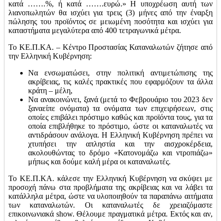
κατά …….%, ή κατά …….ευρώ.» Η υποχρέωση αυτή των
λιανοπωλητών θα ισχύει για τρεις (3) μήνες από την έναρξη
πώλησης του προϊόντος σε μειωμένη ποσότητα και ισχύει για
καταστήματα μεγαλύτερα από 400 τετραγωνικά μέτρα.
Το ΚΕ.Π.ΚΑ. – Κέντρο Προστασίας Καταναλωτών ζήτησε από
την Ελληνική Κυβέρνηση:
Nα ενσωματώσει, στην πολιτική αντιμετώπισης της
ακρίβειας, τις καλές πρακτικές που εφαρμόζουν τα άλλα
κράτη – μέλη,
Nα ανακοινώνει, ξανά (μετά το Φεβρουάριο του 2023 δεν
ξαναείπε ονόματα) τα ονόματα των επιχειρήσεων, στις
οποίες επιβάλει πρόστιμο καθώς και προϊόντα τους, για τα
οποία επιβλήθηκε το πρόστιμο, ώστε οι καταναλωτές να
αντιδράσουν ανάλογα. Η Ελληνική Κυβέρνηση πρέπει να
χτυπήσει την απληστία και την αισχροκέρδεια,
ακολουθώντας το δρόμο «Κατονομάζω και ντροπιάζω»
μήπως και δούμε καλή μέρα οι καταναλωτές.
Το ΚΕ.Π.ΚΑ. κάλεσε την Ελληνική Κυβέρνηση να σκύψει με
προσοχή πάνω στα προβλήματα της ακρίβειας και να λάβει τα
κατάλληλα μέτρα, ώστε να υλοποιηθούν τα παραπάνω αιτήματα
των καταναλωτών. Οι καταναλωτές δε χρειαζόμαστε
επικοινωνιακά show. Θέλουμε πραγματικά μέτρα. Εκτός και αν,