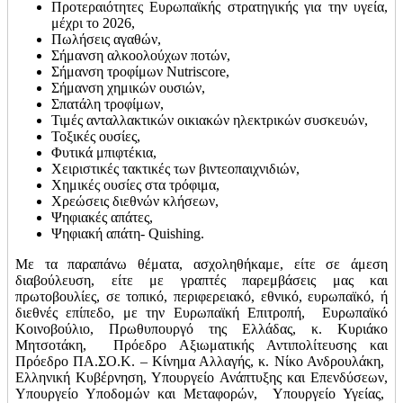
Προτεραιότητες Ευρωπαϊκής στρατηγικής για την υγεία,
μέχρι το 2026,
Πωλήσεις αγαθών,
Σήμανση αλκοολούχων ποτών,
Σήμανση τροφίμων Nutriscore,
Σήμανση χημικών ουσιών,
Σπατάλη τροφίμων,
Τιμές ανταλλακτικών οικιακών ηλεκτρικών συσκευών,
Τοξικές ουσίες,
Φυτικά μπιφτέκια,
Χειριστικές τακτικές των βιντεοπαιχνιδιών,
Χημικές ουσίες στα τρόφιμα,
Χρεώσεις διεθνών κλήσεων,
Ψηφιακές απάτες,
Ψηφιακή απάτη- Quishing.
Με τα παραπάνω θέματα, ασχοληθήκαμε, είτε σε άμεση
διαβούλευση, είτε με γραπτές παρεμβάσεις μας και
πρωτοβουλίες, σε τοπικό, περιφερειακό, εθνικό, ευρωπαϊκό, ή
διεθνές επίπεδο, με την Ευρωπαϊκή Επιτροπή, Ευρωπαϊκό
Κοινοβούλιο, Πρωθυπουργό της Ελλάδας, κ. Κυριάκο
Μητσοτάκη, Πρόεδρο Αξιωματικής Αντιπολίτευσης και
Πρόεδρο ΠΑ.ΣΟ.Κ. – Κίνημα Αλλαγής, κ. Νίκο Ανδρουλάκη,
Ελληνική Κυβέρνηση, Υπουργείο Ανάπτυξης και Επενδύσεων,
Υπουργείο Υποδομών και Μεταφορών, Υπουργείο Υγείας,