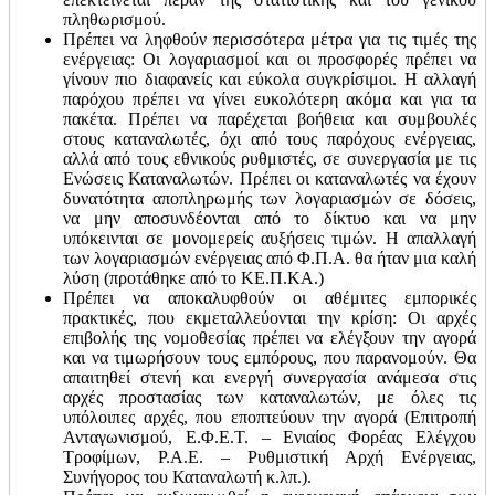
πληθωρισμού.
Πρέπει να ληφθούν περισσότερα μέτρα για τις τιμές της
ενέργειας: Οι λογαριασμοί και οι προσφορές πρέπει να
γίνουν πιο διαφανείς και εύκολα συγκρίσιμοι. Η αλλαγή
παρόχου πρέπει να γίνει ευκολότερη ακόμα και για τα
πακέτα. Πρέπει να παρέχεται βοήθεια και συμβουλές
στους καταναλωτές, όχι από τους παρόχους ενέργειας,
αλλά από τους εθνικούς ρυθμιστές, σε συνεργασία με τις
Ενώσεις Καταναλωτών. Πρέπει οι καταναλωτές να έχουν
δυνατότητα αποπληρωμής των λογαριασμών σε δόσεις,
να μην αποσυνδέονται από το δίκτυο και να μην
υπόκεινται σε μονομερείς αυξήσεις τιμών. Η απαλλαγή
των λογαριασμών ενέργειας από Φ.Π.Α. θα ήταν μια καλή
λύση (προτάθηκε από το ΚΕ.Π.ΚΑ.)
Πρέπει να αποκαλυφθούν οι αθέμιτες εμπορικές
πρακτικές, που εκμεταλλεύονται την κρίση: Οι αρχές
επιβολής της νομοθεσίας πρέπει να ελέγξουν την αγορά
και να τιμωρήσουν τους εμπόρους, που παρανομούν. Θα
απαιτηθεί στενή και ενεργή συνεργασία ανάμεσα στις
αρχές προστασίας των καταναλωτών, με όλες τις
υπόλοιπες αρχές, που εποπτεύουν την αγορά (Επιτροπή
Ανταγωνισμού, Ε.Φ.Ε.Τ. – Ενιαίος Φορέας Ελέγχου
Τροφίμων, Ρ.Α.Ε. – Ρυθμιστική Αρχή Ενέργειας,
Συνήγορος του Καταναλωτή κ.λπ.).