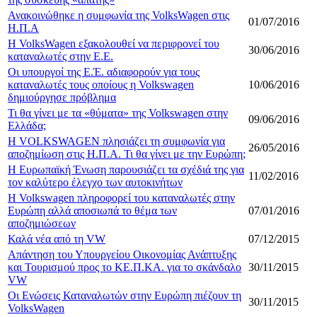
Ανακοινώθηκε η συμφωνία της VolksWagen στις
01/07/2016
Η.Π.Α
Η VolksWagen εξακολουθεί να περιφρονεί του
30/06/2016
καταναλωτές στην Ε.Ε.
Οι υπουργοί της Ε.Έ. αδιαφορούν για τους
καταναλωτές τους οποίους η Volkswagen
10/06/2016
δημιούργησε πρόβλημα
Τι θα γίνει με τα «θύματα» της Volkswagen στην
09/06/2016
Ελλάδα;
Η VOLKSWAGEN πλησιάζει τη συμφωνία για
26/05/2016
αποζημίωση στις Η.Π.Α. Τι θα γίνει με την Ευρώπη;
Η Ευρωπαϊκή Ένωση παρουσιάζει τα σχέδιά της για
11/02/2016
τον καλύτερο έλεγχο των αυτοκινήτων
Η Volkswagen πληροφορεί του καταναλωτές στην
Ευρώπη αλλά αποσιωπά το θέμα των
07/01/2016
αποζημιώσεων
Καλά νέα από τη VW
07/12/2015
Απάντηση του Υπουργείου Οικονομίας Ανάπτυξης
και Τουρισμού προς το ΚΕ.Π.ΚΑ. για το σκάνδαλο
30/11/2015
VW
Οι Ενώσεις Καταναλωτών στην Ευρώπη πιέζουν τη
30/11/2015
VolksWagen