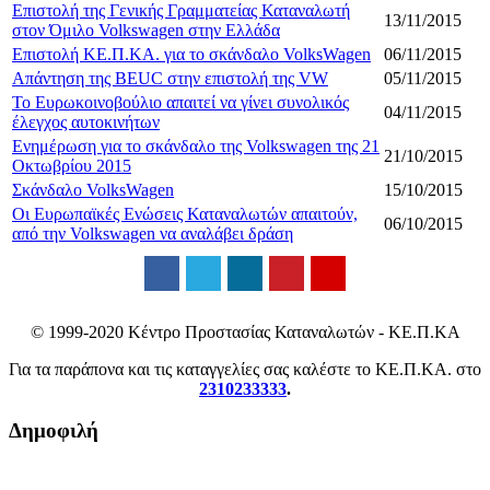
Επιστολή της Γενικής Γραμματείας Καταναλωτή
13/11/2015
στον Όμιλο Volkswagen στην Ελλάδα
Επιστολή ΚΕ.Π.ΚΑ. για το σκάνδαλο VolksWagen
06/11/2015
Απάντηση της BEUC στην επιστολή της VW
05/11/2015
Το Ευρωκοινοβούλιο απαιτεί να γίνει συνολικός
04/11/2015
έλεγχος αυτοκινήτων
Ενημέρωση για το σκάνδαλο της Volkswagen της 21
21/10/2015
Οκτωβρίου 2015
Σκάνδαλο VolksWagen
15/10/2015
Οι Ευρωπαϊκές Ενώσεις Καταναλωτών απαιτούν,
06/10/2015
από την Volkswagen να αναλάβει δράση
© 1999-2020 Κέντρο Προστασίας Καταναλωτών - ΚΕ.Π.ΚΑ
Για τα παράπονα και τις καταγγελίες σας καλέστε το ΚΕ.Π.ΚΑ. στο
2310233333
.
Δημοφιλή