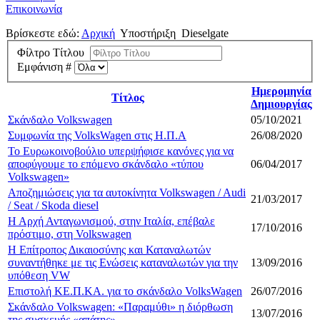
Επικοινωνία
Βρίσκεστε εδώ:
Αρχική
Υποστήριξη
Dieselgate
Φίλτρο Τίτλου
Εμφάνιση #
Ημερομηνία
Τίτλος
Δημιουργίας
Σκάνδαλο Volkswagen
05/10/2021
Συμφωνία της VolksWagen στις Η.Π.Α
26/08/2020
Το Ευρωκοινοβούλιο υπερψήφισε κανόνες για να
αποφύγουμε το επόμενο σκάνδαλο «τύπου
06/04/2017
Volkswagen»
Αποζημιώσεις για τα αυτοκίνητα Volkswagen / Audi
21/03/2017
/ Seat / Skoda diesel
Η Αρχή Ανταγωνισμού, στην Ιταλία, επέβαλε
17/10/2016
πρόστιμο, στη Volkswagen
Η Επίτροπος Δικαιοσύνης και Καταναλωτών
συναντήθηκε με τις Ενώσεις καταναλωτών για την
13/09/2016
υπόθεση VW
Επιστολή ΚΕ.Π.ΚΑ. για το σκάνδαλο VolksWagen
26/07/2016
Σκάνδαλο Volkswagen: «Παραμύθι» η διόρθωση
13/07/2016
της συσκευής «απάτης»