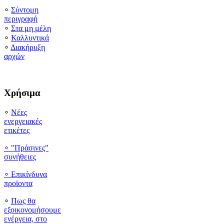
∘
Σύντομη
περιγραφή
∘
Στα μη μέλη
∘
Καλλυντικά
∘
Διακήρυξη
αρχών
Χρήσιμα
∘
Νέες
ενεργειακές
ετικέτες
∘ "Πράσινες"
συνήθειες
∘
Επικίνδυνα
προϊοντα
∘
Πως θα
εξοικονομήσουμε
ενέργεια, στο