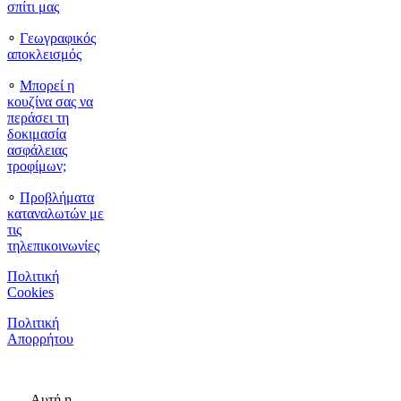
σπίτι μας
∘
Γεωγραφικός
αποκλεισμός
∘
Μπορεί η
κουζίνα σας να
περάσει τη
δοκιμασία
ασφάλειας
τροφίμων;
∘
Προβλήματα
καταναλωτών με
τις
τηλεπικοινωνίες
Πολιτική
Cookies
Πολιτική
Απορρήτου
Αυτή η