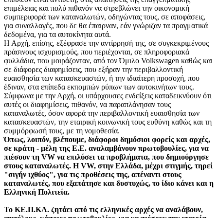
επιμέλειας και πολύ πιθανόν να στρεβλώνει την οικονομική
συμπεριφορά των καταναλωτών, οδηγώντας τους, σε αποφάσεις,
για συναλλαγές, που δε θα έπαιρναν, εάν γνώριζαν τα πραγματικά
δεδομένα, για τα αυτοκίνητα αυτά.
Η Αρχή, επίσης, εξέφρασε την αντίρρησή της, σε συγκεκριμένους
πράσινους ισχυρισμούς, που περιέχονται, σε πληροφοριακά
φυλλάδια, που μοιράζονταν, από τον Όμιλο Volkswagen καθώς και
σε διάφορες διαφημίσεις, που εξήραν την περιβαλλοντική
ευαισθησία των κατασκευαστών, ή την ιδιαίτερη προσοχή, που
έδιναν, στα επίπεδα εκπομπών ρύπων των αυτοκινήτων τους.
Σύμφωνα με την Αρχή, οι υπάρχουσες ενδείξεις καταδεικνύουν ότι
αυτές οι διαφημίσεις, πιθανόν, να παραπλάνησαν τους
καταναλωτές, όσον αφορά την περιβαλλοντική ευαισθησία των
κατασκευαστών, την εταιρική κοινωνική τους ευθύνη καθώς και τη
συμμόρφωσή τους, με τη νομοθεσία.
Όπως, λοιπόν, βλέπουμε, διάφοροι δημόσιοι φορείς και αρχές,
σε κράτη - μέλη της Ε.Ε. αναλαμβάνουν πρωτοβουλίες, για να
πιέσουν τη VW να επιλύσει τα προβλήματα, που δημιούργησε
στους καταναλωτές. Η VW, στην Ελλάδα, μέχρι στιγμής, τηρεί
"σιγήν ιχθύος", για τις προθέσεις της, απέναντι στους
καταναλωτές, που εξαπάτησε και δυστυχώς, το ίδιο κάνει και η
Ελληνική Πολιτεία.
Το ΚΕ.Π.ΚΑ. ζητάει από τις ελληνικές αρχές να αναλάβουν,