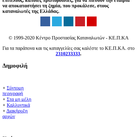
επιτέλους, κάποιες πρωτοβουλίες, για να πιέσουν την εταιρία
να αποκαταστήσει τη ζημία, που προκάλεσε, στους
καταναλωτές της Ελλάδας.
© 1999-2020 Κέντρο Προστασίας Καταναλωτών - ΚΕ.Π.ΚΑ
Για τα παράπονα και τις καταγγελίες σας καλέστε το ΚΕ.Π.ΚΑ. στο
2310233333
.
Δημοφιλή
∘
Σύντομη
περιγραφή
∘
Στα μη μέλη
∘
Καλλυντικά
∘
Διακήρυξη
αρχών