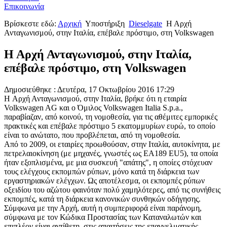
Επικοινωνία
Βρίσκεστε εδώ:
Αρχική
Υποστήριξη
Dieselgate
Η Αρχή
Ανταγωνισμού, στην Ιταλία, επέβαλε πρόστιμο, στη Volkswagen
Η Αρχή Ανταγωνισμού, στην Ιταλία,
επέβαλε πρόστιμο, στη Volkswagen
Δημοσιεύθηκε : Δευτέρα, 17 Οκτωβρίου 2016 17:29
H Αρχή Ανταγωνισμού, στην Ιταλία, βρήκε ότι η εταιρία
Volkswagen AG και ο Όμιλος Volkswagen Italia S.p.a.,
παραβίαζαν, από κοινού, τη νομοθεσία, για τις αθέμιτες εμπορικές
πρακτικές και επέβαλε πρόστιμο 5 εκατομμυρίων ευρώ, το οποίο
είναι το ανώτατο, που προβλέπεται, από τη νομοθεσία.
Από το 2009, οι εταιρίες προωθούσαν, στην Ιταλία, αυτοκίνητα, με
πετρελαιοκίνηση (με μηχανές, γνωστές ως ΕΑ189 EU5), τα οποία
ήταν εξοπλισμένα, με μια συσκευή "απάτης", η οποίες στόχευαν
τους ελέγχους εκπομπών ρύπων, μόνο κατά τη διάρκεια των
εργαστηριακών ελέγχων. Ως αποτέλεσμα, οι εκπομπές ρύπων
οξειδίου του αζώτου φαινόταν πολύ χαμηλότερες, από τις συνήθεις
εκπομπές, κατά τη διάρκεια κανονικών συνθηκών οδήγησης.
Σύμφωνα με την Αρχή, αυτή η συμπεριφορά είναι παράνομη,
σύμφωνα με τον Κώδικα Προστασίας των Καταναλωτών και
επιπλέον είναι αντίθετη, στις απαιτήσεις της επαγγελματικής