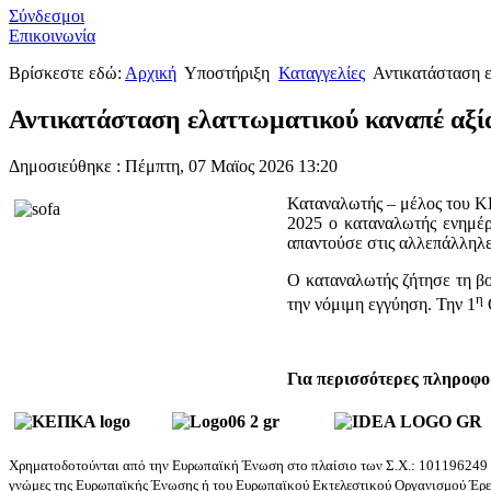
Σύνδεσμοι
Επικοινωνία
Βρίσκεστε εδώ:
Αρχική
Υποστήριξη
Καταγγελίες
Αντικατάσταση ε
Αντικατάσταση ελαττωματικού καναπέ αξί
Δημοσιεύθηκε : Πέμπτη, 07 Μαϊος 2026 13:20
Καταναλωτής – μέλος του Κ
2025 ο καταναλωτής ενημέρ
απαντούσε στις αλλεπάλληλε
Ο καταναλωτής ζήτησε τη β
η
την νόμιμη εγγύηση. Την 1
Ο
Για περισσότερες πληροφορ
Χρηματοδοτούνται από την Ευρωπαϊκή Ένωση στο πλαίσιο των Σ.Χ.: 101196249 και
γνώμες της Ευρωπαϊκής Ένωσης ή του Ευρωπαϊκού Εκτελεστικού Οργανισμού Έρευ