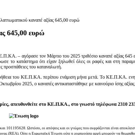
λαττωματικού καναπέ αξίας 645,00 ευρώ
ας 645,00 ευρώ
Ε.Π.ΚΑ. – αγόρασε τον Μάρτιο του 2025 τριθέσιο καναπέ αξίας 645
ωσε το κατάστημα ότι είχαν ξηλωθεί όλες οι ραφές και στη παραμι
ς προσπάθειες του καταναλωτή.
οήθεια του ΚΕ.Π.ΚΑ. περίπου ενάμιση μήνα μετά. Το ΚΕ.Π.ΚΑ. ενημ
κτωβρίου 2025, ο καναπές αντικαταστάθηκε με καινούριο ίσης αξίας
ίες, απευθυνθείτε στο ΚΕ.Π.ΚΑ., στο γνωστό τηλέφωνα 2310 233
 101195628. Ωστόσο, οι απόψεις και οι γνώμες που εκφράζονται είναι αποκλειστι
νας (REA). Ούτε η Ευρωπαϊκή Ένωση ούτε η χορηγούσα αρχή μπορούν να θεωρηθούν