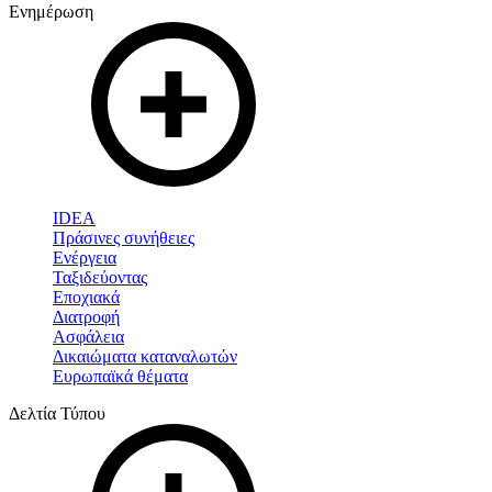
Ενημέρωση
IDEA
Πράσινες συνήθειες
Ενέργεια
Ταξιδεύοντας
Εποχιακά
Διατροφή
Ασφάλεια
Δικαιώματα καταναλωτών
Ευρωπαϊκά θέματα
Δελτία Τύπου