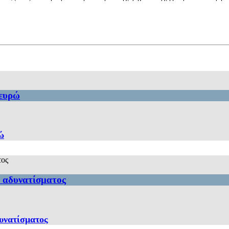
 ευρώ
ώ
ι αδυνατίσματος
δυνατίσματος