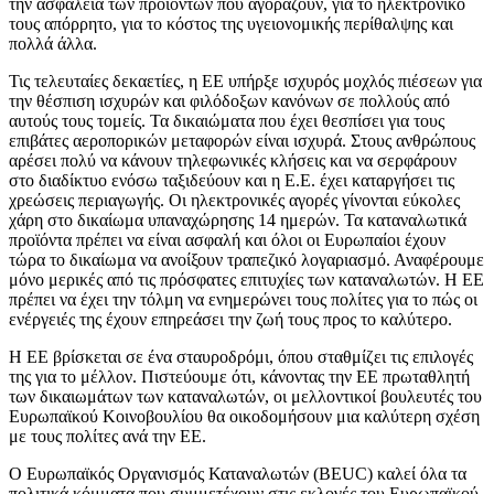
την ασφάλεια των προϊόντων που αγοράζουν, για το ηλεκτρονικό
τους απόρρητο, για το κόστος της υγειονομικής περίθαλψης και
πολλά άλλα.
Τις τελευταίες δεκαετίες, η ΕΕ υπήρξε ισχυρός μοχλός πιέσεων για
την θέσπιση ισχυρών και φιλόδοξων κανόνων σε πολλούς από
αυτούς τους τομείς. Τα δικαιώματα που έχει θεσπίσει για τους
επιβάτες αεροπορικών μεταφορών είναι ισχυρά. Στους ανθρώπους
αρέσει πολύ να κάνουν τηλεφωνικές κλήσεις και να σερφάρουν
στο διαδίκτυο ενόσω ταξιδεύουν και η Ε.Ε. έχει καταργήσει τις
χρεώσεις περιαγωγής. Οι ηλεκτρονικές αγορές γίνονται εύκολες
χάρη στο δικαίωμα υπαναχώρησης 14 ημερών. Τα καταναλωτικά
προϊόντα πρέπει να είναι ασφαλή και όλοι οι Ευρωπαίοι έχουν
τώρα το δικαίωμα να ανοίξουν τραπεζικό λογαριασμό. Αναφέρουμε
μόνο μερικές από τις πρόσφατες επιτυχίες των καταναλωτών. Η ΕΕ
πρέπει να έχει την τόλμη να ενημερώνει τους πολίτες για το πώς οι
ενέργειές της έχουν επηρεάσει την ζωή τους προς το καλύτερο.
Η ΕΕ βρίσκεται σε ένα σταυροδρόμι, όπου σταθμίζει τις επιλογές
της για το μέλλον. Πιστεύουμε ότι, κάνοντας την ΕΕ πρωταθλητή
των δικαιωμάτων των καταναλωτών, οι μελλοντικοί βουλευτές του
Ευρωπαϊκού Κοινοβουλίου θα οικοδομήσουν μια καλύτερη σχέση
με τους πολίτες ανά την ΕΕ.
Ο Ευρωπαϊκός Οργανισμός Καταναλωτών (BEUC) καλεί όλα τα
πολιτικά κόμματα που συμμετέχουν στις εκλογές του Ευρωπαϊκού