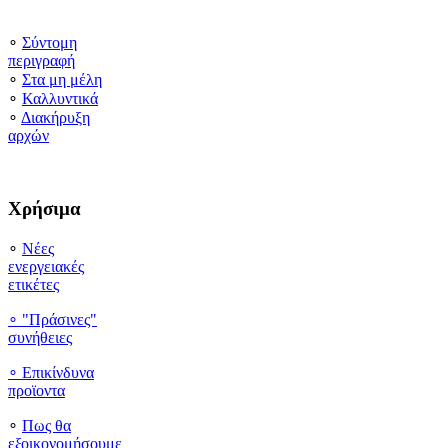
∘
Σύντομη
περιγραφή
∘
Στα μη μέλη
∘
Καλλυντικά
∘
Διακήρυξη
αρχών
Χρήσιμα
∘
Νέες
ενεργειακές
ετικέτες
∘ "Πράσινες"
συνήθειες
∘
Επικίνδυνα
προϊοντα
∘
Πως θα
εξοικονομήσουμε