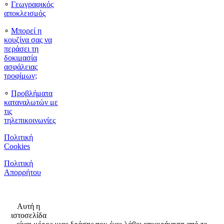
∘
Γεωγραφικός
αποκλεισμός
∘
Μπορεί η
κουζίνα σας να
περάσει τη
δοκιμασία
ασφάλειας
τροφίμων;
∘
Προβλήματα
καταναλωτών με
τις
τηλεπικοινωνίες
Πολιτική
Cookies
Πολιτική
Απορρήτου
Αυτή η
ιστοσελίδα