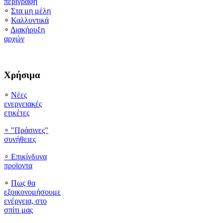
περιγραφή
∘
Στα μη μέλη
∘
Καλλυντικά
∘
Διακήρυξη
αρχών
Χρήσιμα
∘
Νέες
ενεργειακές
ετικέτες
∘ "Πράσινες"
συνήθειες
∘
Επικίνδυνα
προϊοντα
∘
Πως θα
εξοικονομήσουμε
ενέργεια, στο
σπίτι μας