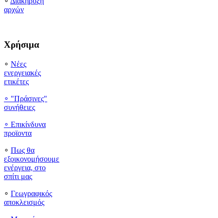
∘
Διακήρυξη
αρχών
Χρήσιμα
∘
Νέες
ενεργειακές
ετικέτες
∘ "Πράσινες"
συνήθειες
∘
Επικίνδυνα
προϊοντα
∘
Πως θα
εξοικονομήσουμε
ενέργεια, στο
σπίτι μας
∘
Γεωγραφικός
αποκλεισμός