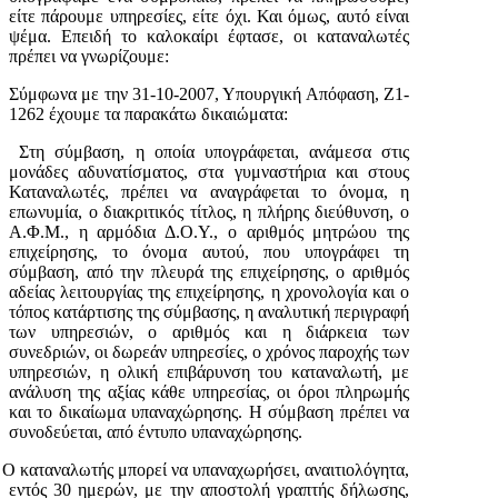
είτε πάρουμε υπηρεσίες, είτε όχι. Και όμως, αυτό είναι
ψέμα. Επειδή το καλοκαίρι έφτασε, οι καταναλωτές
πρέπει να γνωρίζουμε:
Σύμφωνα με την 31-10-2007, Υπουργική Απόφαση, Ζ1-
1262 έχουμε τα παρακάτω δικαιώματα:
Στη σύμβαση, η οποία υπογράφεται, ανάμεσα στις
μονάδες αδυνατίσματος, στα γυμναστήρια και στους
Καταναλωτές, πρέπει να αναγράφεται το όνομα, η
επωνυμία, ο διακριτικός τίτλος, η πλήρης διεύθυνση, ο
Α.Φ.Μ., η αρμόδια Δ.Ο.Υ., ο αριθμός μητρώου της
επιχείρησης, το όνομα αυτού, που υπογράφει τη
σύμβαση, από την πλευρά της επιχείρησης, ο αριθμός
αδείας λειτουργίας της επιχείρησης, η χρονολογία και ο
τόπος κατάρτισης της σύμβασης, η αναλυτική περιγραφή
των υπηρεσιών, ο αριθμός και η διάρκεια των
συνεδριών, οι δωρεάν υπηρεσίες, ο χρόνος παροχής των
υπηρεσιών, η ολική επιβάρυνση του καταναλωτή, με
ανάλυση της αξίας κάθε υπηρεσίας, οι όροι πληρωμής
και το δικαίωμα υπαναχώρησης. Η σύμβαση πρέπει να
συνοδεύεται, από έντυπο υπαναχώρησης.
Ο καταναλωτής μπορεί να υπαναχωρήσει, αναιτιολόγητα,
εντός 30 ημερών, με την αποστολή γραπτής δήλωσης,