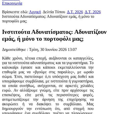
Επικοινωνία
Βρίσκεστε εδώ:
Αρχική
Δελτία Τύπου
Δ.Τ. 2026
Δ.Τ. 2026
Ινστιτούτα Αδυνατίσματος: Αδυνατίζουν εμάς, ή μόνο το
πορτοφόλι μας;
Ινστιτούτα Αδυνατίσματος: Αδυνατίζουν
εμάς, ή μόνο το πορτοφόλι μας;
Δημοσιεύθηκε : Τρίτη, 30 Ιουνίου 2026 13:07
Κάθε χρόνο, τέτοια εποχή, αυξάνονται οι καταγγελίες,
για τα ινστιτούτα αδυνατίσματος και τα γυμναστήρια. Το
καλοκαίρι έφτασε και κάποιοι εκμεταλλεύονται την
επιθυμία μας να «βγούμε στις παραλίες», με ωραίο
σώμα. Έτσι, πιστεύουμε ό,τι υπόσχεση μας δοθεί και
υπογράφουμε συμβόλαια, με ινστιτούτα ή γυμναστήρια,
τα οποία συνήθως, ανέρχονται, σε αρκετές χιλιάδες
ευρώ. Αν αλλάξουμε γνώμη, είτε πριν αρχίσουμε τις
επισκέψεις, είτε μετά, τις περισσότερες φορές,
αντιμετωπίζουμε την άρνηση της επιχείρησης να
ακυρώσει ή να διακόψει το συμβόλαιο. Μας
δημιουργούν την εντύπωση ότι, από στιγμή που
υπογράψαμε ένα συμβόλαιο, πρέπει να πληρώσουμε,