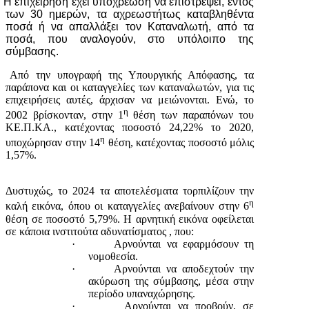
Η επιχείρηση έχει υποχρέωση να επιστρέψει, εντός
των 30 ημερών, τα αχρεωστήτως καταβληθέντα
ποσά ή να απαλλάξει τον Καταναλωτή, από τα
ποσά, που αναλογούν, στο υπόλοιπο της
σύμβασης.
πό την υπογραφή της Υπουργικής Απόφασης, τα
παράπονα και οι καταγγελίες των καταναλωτών, για τις
επιχειρήσεις αυτές, άρχισαν να μειώνονται. Ενώ, το
η
2002 βρίσκονταν, στην 1
θέση των παραπόνων του
ΚΕ.Π.ΚΑ., κατέχοντας ποσοστό 24,22% το 2020,
η
υποχώρησαν στην 14
θέση, κατέχοντας ποσοστό μόλις
1,57%.
Δυστυχώς, το 2024 τα αποτελέσματα τορπιλίζουν την
η
καλή εικόνα, όπου οι καταγγελίες ανεβαίνουν στην 6
θέση σε ποσοστό 5,79%. Η αρνητική εικόνα οφείλεται
σε κάποια ινστιτούτα αδυνατίσματος , που:
·
Αρνούνται να εφαρμόσουν τη
νομοθεσία.
·
Αρνούνται να αποδεχτούν την
ακύρωση της σύμβασης, μέσα στην
περίοδο υπαναχώρησης.
·
Αρνούνται να προβούν, σε