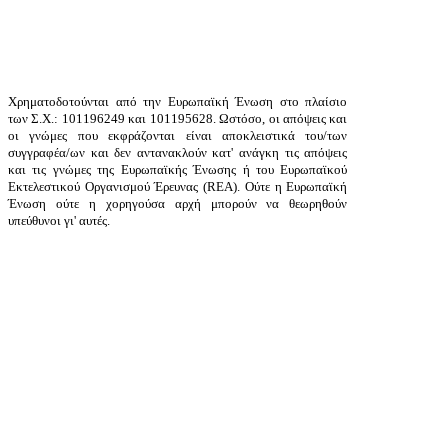
Χρηματοδοτούνται από την Ευρωπαϊκή Ένωση στο πλαίσιο
των Σ.Χ.: 101196249 και 101195628. Ωστόσο, οι απόψεις και
οι γνώμες που εκφράζονται είναι αποκλειστικά του/των
συγγραφέα/ων και δεν αντανακλούν κατ' ανάγκη τις απόψεις
και τις γνώμες της Ευρωπαϊκής Ένωσης ή του Ευρωπαϊκού
Εκτελεστικού Οργανισμού Έρευνας (
REA
). Ούτε η Ευρωπαϊκή
Ένωση ούτε η χορηγούσα αρχή μπορούν να θεωρηθούν
υπεύθυνοι γι' αυτές.