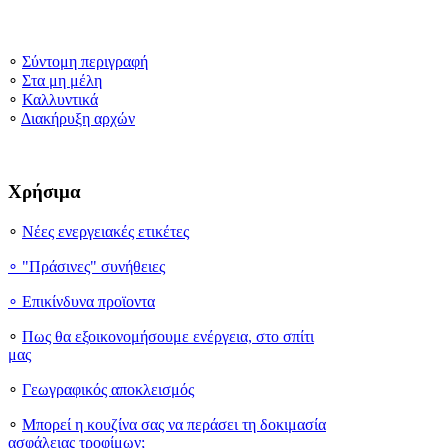
∘
Σύντομη περιγραφή
∘
Στα μη μέλη
∘
Καλλυντικά
∘
Διακήρυξη αρχών
Χρήσιμα
∘
Νέες ενεργειακές ετικέτες
∘ "Πράσινες" συνήθειες
∘
Επικίνδυνα προϊοντα
∘
Πως θα εξοικονομήσουμε ενέργεια, στο σπίτι
μας
∘
Γεωγραφικός αποκλεισμός
∘
Μπορεί η κουζίνα σας να περάσει τη δοκιμασία
ασφάλειας τροφίμων;