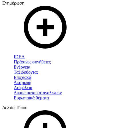
Ενημέρωση
IDEA
Πράσινες συνήθειες
Ενέργεια
Ταξιδεύοντας
Εποχιακά
Διατροφή
Ασφάλεια
Δικαιώματα καταναλωτών
Ευρωπαϊκά θέματα
Δελτία Τύπου