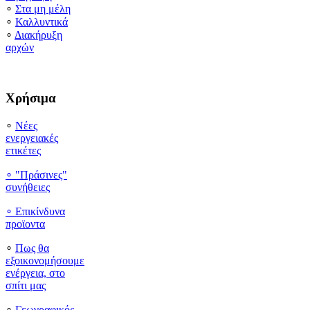
∘
Στα μη μέλη
∘
Καλλυντικά
∘
Διακήρυξη
αρχών
Χρήσιμα
∘
Νέες
ενεργειακές
ετικέτες
∘ "Πράσινες"
συνήθειες
∘
Επικίνδυνα
προϊοντα
∘
Πως θα
εξοικονομήσουμε
ενέργεια, στο
σπίτι μας
∘
Γεωγραφικός