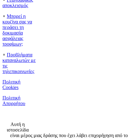
αποκλεισμός
∘
Μπορεί η
κουζίνα σας να
περάσει τη
δοκιμασία
ασφάλειας
τροφίμων;
∘
Προβλήματα
καταναλωτών με
τις
τηλεπικοινωνίες
Πολιτική
Cookies
Πολιτική
Απορρήτου
Αυτή η
ιστοσελίδα
είναι μέρος μιας δράσης που έχει λάβει επιχορήγηση από το