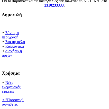
Για τα παράπονα και τις καταγγελίες σας καλέστε το ΚΕ.Π.ΚΑ. στο
2310233333
.
Δημοφιλή
∘
Σύντομη
περιγραφή
∘
Στα μη μέλη
∘
Καλλυντικά
∘
Διακήρυξη
αρχών
Χρήσιμα
∘
Νέες
ενεργειακές
ετικέτες
∘ "Πράσινες"
συνήθειες