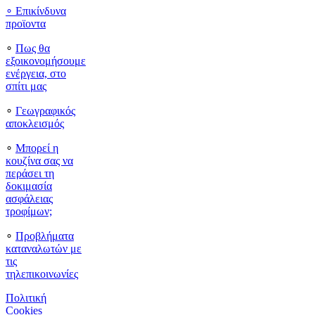
∘
Επικίνδυνα
προϊοντα
∘
Πως θα
εξοικονομήσουμε
ενέργεια, στο
σπίτι μας
∘
Γεωγραφικός
αποκλεισμός
∘
Μπορεί η
κουζίνα σας να
περάσει τη
δοκιμασία
ασφάλειας
τροφίμων;
∘
Προβλήματα
καταναλωτών με
τις
τηλεπικοινωνίες
Πολιτική
Cookies