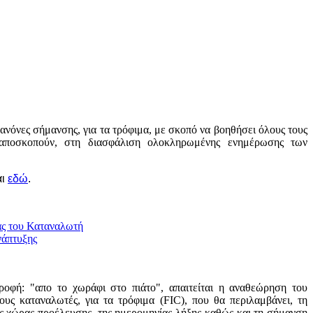
ανόνες σήμανσης, για τα τρόφιμα, με σκοπό να βοηθήσει όλους τους
 αποσκοπούν, στη διασφάλιση ολοκληρωμένης ενημέρωσης των
αι
εδώ
.
ας του Καταναλωτή
νάπτυξης
ροφή: "απο το χωράφι στο πιάτο", απαιτείται η αναθεώρηση του
υς καταναλωτές, για τα τρόφιμα (FIC), που θα περιλαμβάνει, τη
ς χώρας προέλευσης, της ημερομηνίας λήξης καθώς και τη σήμανση