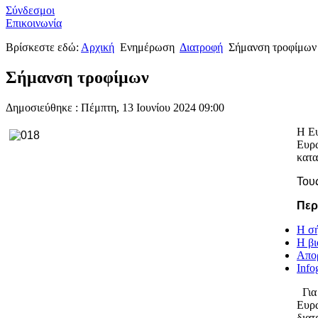
Σύνδεσμοι
Επικοινωνία
Βρίσκεστε εδώ:
Αρχική
Ενημέρωση
Διατροφή
Σήμανση τροφίμων
Σήμανση τροφίμων
Δημοσιεύθηκε : Πέμπτη, 13 Ιουνίου 2024 09:00
Η Ευ
Ευρ
κατα
Του
Περ
Η σή
Η βι
Απορ
Info
Για 
Ευρω
διατ