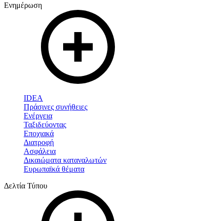
Ενημέρωση
IDEA
Πράσινες συνήθειες
Ενέργεια
Ταξιδεύοντας
Εποχιακά
Διατροφή
Ασφάλεια
Δικαιώματα καταναλωτών
Ευρωπαϊκά θέματα
Δελτία Τύπου