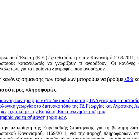
ρωπαϊκή Ένωση (Ε.Ε.) έχει θεσπίσει με τον Κανονισμό 1169/2011, κ
ωπαίους καταναλωτές να γνωρίζουν τι αγοράζουν. Οι κανόνες
ναλωτών, για τα προϊόντα διατροφής, που αγοράζουν.
ς κανόνες σήμανσης των τροφίμων μπορούμε να βρούμε
εδώ
κ
ισσότερες πληροφορίες
μανση των τροφίμων στο δικτυακό τόπο της ΓΔ Υγείας και Προστασί
ολογική γεωργία στο δικτυακό τόπο της ΓΔ Γεωργίας και Αγροτικής Α
ίες σχετικά με την Ευρώπη; Επικοινωνήστε μαζί μας
graphic για τη σήμανση τροφίμων
.
την υλοποίηση της Ευρωπαϊκής Στρατηγικής για τη βιώσιμη διατ
παϊκού Κανονισμού, 1169/2011, για την παροχή πληροφοριών, στο
ροφική σήμανση, στο εμπρός μέρος της συσκευασίας, τη σήμανση τη